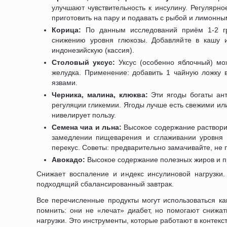
улучшают чувствительность к инсулину. Регулярн
приготовить на пару и подавать с рыбой и лимонны
Корица:
По данным исследований приём 1-2 гра
снижению уровня глюкозы. Добавляйте в кашу 
индонезийскую (кассия).
Столовый уксус:
Уксус (особенно яблочный) мо
желудка. Применение: добавить 1 чайную ложку в
язвами.
Черника, малина, клюква:
Эти ягоды богаты ан
регуляции гликемии. Ягоды лучше есть свежими ил
нивелирует пользу.
Семена чиа и льна:
Высокое содержание раствори
замедлении пищеварения и сглаживании уровня г
перекус. Советы: предварительно замачивайте, не 
Авокадо:
Высокое содержание полезных жиров и пр
Снижает воспаление и индекс инсулиновой нагрузки.
подходящий сбалансированный завтрак.
Все перечисленные продукты могут использоваться ка
помнить: они не «лечат» диабет, но помогают снижа
нагрузки. Это инструменты, которые работают в контекс