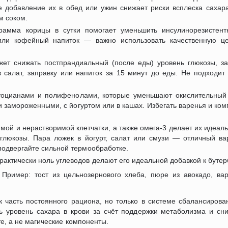
ое добавление их в обед или ужин снижает риски всплеска сахар
м соком.
мма корицы в сутки помогает уменьшить инсулинорезистентн
или кофейный напиток — важно использовать качественную це
жет снижать постпрандиальный (после еды) уровень глюкозы, 
 салат, заправку или напиток за 15 минут до еды. Не подходит
тоцианами и полифенолами, которые уменьшают окислительный 
и замороженными, с йогуртом или в кашах. Избегать варенья и ко
мой и нерастворимой клетчатки, а также омега-3 делает их идеа
люкозы. Пара ложек в йогурт, салат или смузи — отличный ва
подвергайте сильной термообработке.
актически ноль углеводов делают его идеальной добавкой к буте
 Пример: тост из цельнозернового хлеба, пюре из авокадо, в
к часть постоянного рациона, но только в системе сбалансирова
ть уровень сахара в крови за счёт поддержки метаболизма и сн
те, а не магические компоненты.