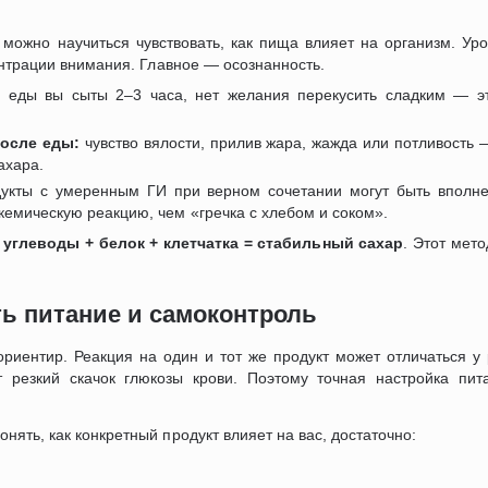
можно научиться чувствовать, как пища влияет на организм. Уро
ентрации внимания. Главное — осознанность.
 еды вы сыты 2–3 часа, нет желания перекусить сладким — эт
после еды:
чувство вялости, прилив жара, жажда или потливость 
ахара.
укты с умеренным ГИ при верном сочетании могут быть вполне
кемическую реакцию, чем «гречка с хлебом и соком».
углеводы + белок + клетчатка = стабильный сахар
. Этот мет
ть питание и самоконтроль
иентир. Реакция на один и тот же продукт может отличаться у 
т резкий скачок глюкозы крови. Поэтому точная настройка пи
понять, как конкретный продукт влияет на вас, достаточно: