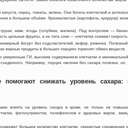
 капуста, перец, томаты, зелень. Они богаты клетчаткой и антиокс
ении в большом объёме. Крахмалистые (картофель, кукуруза) мож
руши, киви, ягоды (голубика, малина). Под контролем — банан
сть цельные фрукты, а не пить соки — клетчатка снижает скорость
нежирный йогурт без подсластителей, кефир, ряженка. Полезный
к как жирные продукты в больших порциях тормозят обмен веществ.
м и умеренным ГИ, высоким содержанием клетчатки и минимальной
съеденного. Например, порция овсянки без сахара полезна, но, 
е помогают снижать уровень сахара:
ами влиять на уровень сахара в крови, не только не повыша
етчатки, фитонутриентов, полифенолов и здоровых жиров, зам
одержат большое количество клетчатки, сернистые соединения 