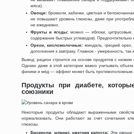
мяса).
Овощи:
брокколи, кабачки, цветная и белокочанная
не повышают уровень глюкозы, даже при употребл
не ежедневно.
Фрукты и ягоды:
можно — яблоки, цитрусовые, г
содержание быстрых углеводов). Предпочтительно е
Орехи, кисломолочные:
миндаль, грецкий орех, 
дополнения к завтраку. Главное - умеренность, та
Вывод: рацион строится на основе продуктов с низки
Однако даже в этой категории важно учитывать объем 
финики и мёд — эффект может быть противоположным.
Продукты при диабете, которы
союзники
Некоторые продукты обладают выраженными свойств
нормализовать. Они работают за счёт сочетания кл
глюкозы.
Брокколи, шпинат, цветная капуста:
Эти овощи с