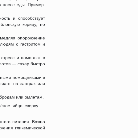
а после еды. Пример:
ость и способствует
йлонскую корицу, не
замедляя опорожнение
 людям с гастритом и
стресс и помогают в
мпотов — сахар быстро
льными помощниками в
риант на завтрак или
рбродам или омлетам.
арёное яйцо сверху —
нного питания. Важно
ижения гликемической