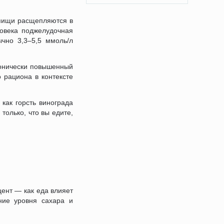
 пищи расщепляются в
ловека поджелудочная
чно 3,3–5,5 ммоль/л
хронически повышенный
о рациона в контексте
как горсть винограда
только, что вы едите,
ент — как еда влияет
ние уровня сахара и