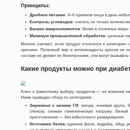
Принципы:
Дробное питание
: 4–6 приёмов пищи в день небол
Контроль углеводов
: считать не только количест
Баланс макроэлементов
: белки и полезные жиры
Минимум промышленной обработки
: цельные п
Многие считают, если продукт относится к категории 
орехами. Полезный жир и антиоксиданты орехов не н
составе не делает их безопасными, они могут вызывать
Какие продукты можно при диабет
Ключ к грамотному выбору продуктов — их влияние на
Ниже приведен обзор по категориям:
Зерновые с низким ГИ:
гречка, ячневая крупа, 
глюкозу, снижая гликемическую нагрузку. Белы
приготовление — без избыточного разваривания.
Источники белка:
куриное филе, индейка, яйца, р
не вызывает повышение сахара и поддерживает ощ