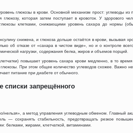
ровень глюкозы в крови. Основной механизм прост: углеводы из
 глюкозу, которая затем поступает в кровоток. У здорового че
 глюкозы клетками, снижающими уровень сахара до нормы (обы
 инсулину снижена, и глюкоза дольше остаётся в крови, вызывая 
лько об отказе от «сахара в чистом виде», но и о контроле всег
кемической нагрузки, содержания белка, жиров и объемов порций.
летчатки) повышает уровень сахара крови медленно, в то время 
 глюкозы. При этом общее количество углеводов схожее. Важно не 
ичает питание при диабете от обычного.
не списки запрещённого
о/нельзя», а метод управления углеводным обменом. Главный акц
ель — сохранять стабильность, предотвращать резкое повыше
: белками, жирами, клетчаткой, витаминами.