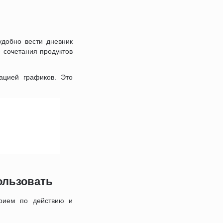
удобно вести дневник
е сочетания продуктов
ацией графиков. Это
пользовать
арием по действию и