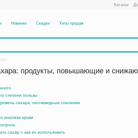
Каталог
До
и
Новинки
Скидки
Хиты продаж
Как питание влияет на уровень сахара: продукты, повышающие и снижающие глюкозу
сахара: продукты, повышающие и снижа
ённого
по степени пользы
уровень сахара: неочевидные союзники
ю
ез анализа крови
контроль
ть сахар + как их использовать