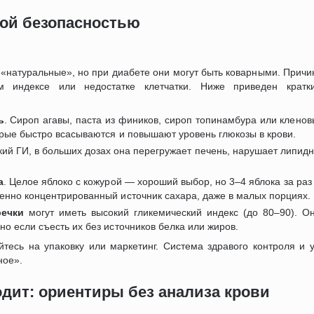
мой безопасностью
«натуральные», но при диабете они могут быть коварными. Причи
ом индексе или недостатке клетчатки. Ниже приведен крат
ь
. Сироп агавы, паста из фиников, сироп топинамбура или клено
торые быстро всасываются и повышают уровень глюкозы в крови.
зкий ГИ, в больших дозах она перегружает печень, нарушает липи
а
. Целое яблоко с кожурой — хороший выбор, но 3–4 яблока за раз 
бенно концентрированный источник сахара, даже в малых порциях.
речки
могут иметь высокий гликемический индекс (до 80–90). 
но если съесть их без источников белка или жиров.
йтесь на упаковку или маркетинг. Система здравого контроля и 
ное».
одит: ориентиры без анализа крови