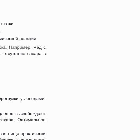
тчатки.
.
мической реакции.
бка. Например, мёд с
 отсутствие сахара в
регрузки углеводами.
едленно высвобождают
сахара. Оптимальное
овая пища практически
(жарка, жирные сорта