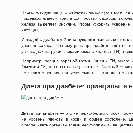
Пища, которую мы употребляем, напрямую влияет на у
пищеварительном тракте до простых сахаров, включая
железа выделяет инсулин, чтобы ускорить усвоение
натощак).
У людей с диабетом 2 типа чувствительность клеток к
уровень сахара. Поэтому речь при диабете идёт не то
углеводной нагрузки, гликемического индекса (ГИ), гли
Например, порция варёной гречки (низкий ГИ, много к
(высокий ГИ, мало клетчатки) вызывает быстрый скачок
но и как это повлияет на усвояемость — именно это отл
Диета при диабете: принципы, а 
Диета при диабете — это не черно-белый список «можн
на уровень глюкозы в крови и общее состояние. Ц
обеспечивать организм всеми необходимыми веществами