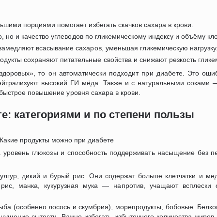
ьшими порциями помогает избегать скачков сахара в крови.
во, но и качество углеводов по гликемическому индексу и объёму кле
 замедляют всасывание сахаров, уменьшая гликемическую нагрузку
родукты сохраняют питательные свойства и снижают резкость глике
«здоровых», то он автоматически подходит при диабете. Это оши
ейтрализуют высокий ГИ мёда. Также и с натуральными соками —
 быстрое повышение уровня сахара в крови.
е: категориями и по степени пользы
 уровень глюкозы и способность поддерживать насыщение без пе
булгур, дикий и бурый рис. Они содержат больше клетчатки и м
й рис, манка, кукурузная мука — напротив, учащают всплески 
ыба (особенно лосось и скумбрия), морепродукты, бобовые. Белк
ущение сытости. Важно избегать избыточного количества жиров 