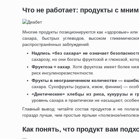
Что не работает: продукты с мни
Многие продукты позиционируются как «здоровые» или 
сахара, быстрых углеводов, высоком гликемическ
распространённых заблуждений.
Надпись «без сахара» не означает безопасност
сахарозу, но они богаты фруктозой и глюкозой, ко
Фруктоза = сахар
. Хотя фруктоза имеет более ни
риск инсулинорезистентности.
Фрукты в неограниченном количестве — ошибк
сахара. Сухофрукты (курага, изюм, финики) — осо
«Диетические» хлебцы из риса, кукурузы и г
уровень сахара и практически не насыщают, особен
Главный вывод: читайте состав продуктов и не полага
гораздо лучше, чем простые ярлыки «полезное/неполез
Как понять, что продукт вам подх