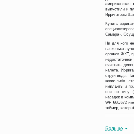
американская 
выпустили и пу
Ирригаторы Ват
Купить иррига
специализиров
Самара». Осуще
Ни для кого не
насколько луче
органов ЖКТ, п
недостаточно
очистить десе
налета. Ирриг
струи воды. Та
какие-либо ст
импланты и пр
они по типу (
насадок в комп
WP 660/672 им
таймер, которы
Больше