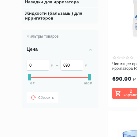
Насадки для ирригатора
Жидкости (бальзамы) для
ирригаторов
Фильтры товаров
Цена
Чистящее ср
–
Р
Р
ирригатора R
690.00
Р
0
690
Р
Р
В
корзин
Сбросить