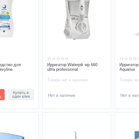
едство для
Ирригатор Waterpik wp 660
Ирригатор
evyline
ultra professional
Aquarius
Товара нет в наличии
Товара не
Купить в
Нет в наличии
Нет в на
у
один клик