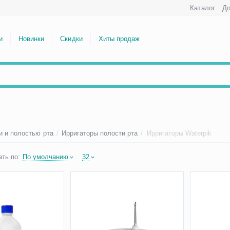
Каталог
До
и
Новинки
Скидки
Хиты продаж
и и полостью рта
/
Ирригаторы полости рта
/
Ирригаторы Waterpik
ть по:
По умолчанию
32