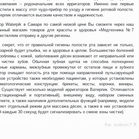
компания – родоначальник всех ирригаторов. Именно они первые
стили в массу этот чудо-прибор по уходу и гигиене ротовой полости.
ерпик отличаются высоким качеством и надежностью.
тор Waterpik в Самаре по самой низкой цене Вы сможете через наш
анный магазин товаров для красоты и здоровья «Медтехника №7
ствляем отправку в другие регионы.
 секрет, что от правильной гигиены полости рта зависит не только,
зарной будет улыбка, но и здоровье в целом. Большинство болезней
роблемы с кожей, заболевания дёсен возникают от неправильной или
й чистки зубов. Обычная зубная щетка не способна полноценно
нные карманы, межзубные промежутки от остатков пищи и зубного
атор очищает полость рта при помощи направленной пульсирующей
кое устройство также необходимо пациентам, у которых установлены
оматологические конструкции: брекеты, мосты, коронки, виниры,
. Существует несколько моделей ирригаторов Ватерпик. Отличаются
стационарный и портативный), внешнему виду, набором сменных
лекте, а также наличием дополнительных функций (например, модели
еют отдельный режим для массажа дёсен, а также в них установлен
й каждые 30 секунд будет сигнализировать о смене зоны чистки).
Как выбрать? В 
удобнее. Для д
использовать нес