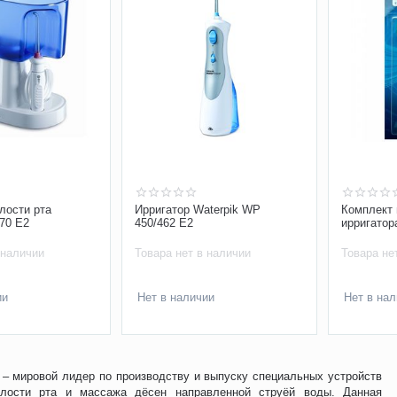
лости рта
Ирригатор Waterpik WP
Комплект 
70 E2
450/462 E2
ирригатор
 наличии
Товара нет в наличии
Товара не
ии
Нет в наличии
Нет в на
 – мировой лидер по производству и выпуску специальных устройств
олости рта и массажа дёсен направленной струёй воды. Данная