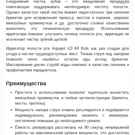
Ежедневная чистка зубов – это ежедневная процедура
помогающая поддерживать необходимую чистоту полости.
Однако зачастую такой чистки бывает недостаточно: при наличии
брекетов для исправления прикуса, мостов и коронок, широких
межзубных промежутках и др. достаточно сложно качественно
выполнить эту гигиеническую процедуру. Использование
ирригатора поможет улучшить гигиену полости рта, ирригация не
исключает чистку зубной щеткой.
Ирригатор полости рта Aquajet LD A8 Kids как раз создан для
ухода и чистки труднодоступных мест. Тонкая струя под напором
позволит легко «выбить» остатки еды из-под брекетов.
Массирование десен струёй воды поможет в качестве лечения и
профилактики парадонтоза.
Преимущества
Простота в использовании позволит тщательно вычистить
межзубные промежутки и любые ортоконструкции (брекеты,
мосты, протезы);
Мощность напора струи плавно регулируется и подбирается
индивидуально; рекомендовано начинать с минимума,
постепенно повышая до необходимого уровня;
Ёмкость резервуара рассчитана на 90 секунд непрерывной
работы на максимальном уровне мощности, что достаточно