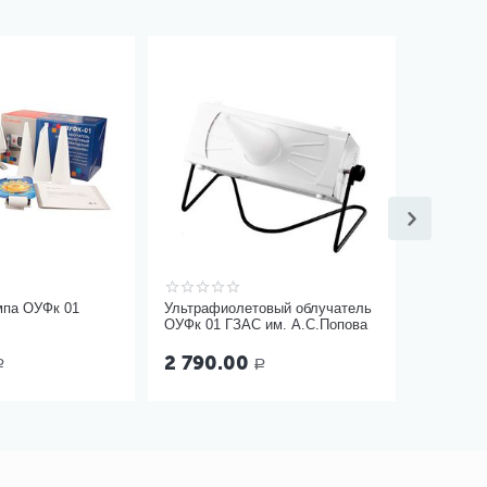
мпа ОУФк 01
Ультрафиолетовый облучатель
ОУФк 01 ГЗАС им. А.С.Попова
2 790.00
Р
Р