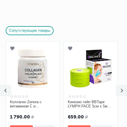
Сопутствующие товары
Коллаген Zenora с
Кинезио тейп BBTape
витамином С и
LYMPH FACE 5см х 5м
гиалуроновой кислотой
лайм
«Ягодный микс»
1 790.00
659.00
Р
Р