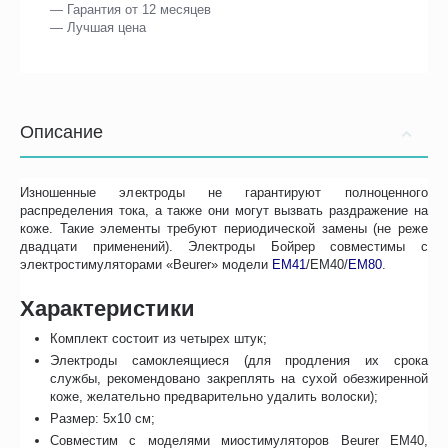
— Гарантия от 12 месяцев
— Лучшая цена
Описание
Изношенные электроды не гарантируют полноценного
распределения тока, а также они могут вызвать раздражение на
коже. Такие элементы требуют периодической замены (не реже
двадцати применений). Электроды Бойрер совместимы с
электростимуляторами «Beurer» модели
ЕМ41
/ЕМ40/
ЕМ80
.
Характеристики
Комплект состоит из четырех штук;
Электроды самоклеящиеся (для продления их срока
службы, рекомендовано закреплять на сухой обезжиренной
коже, желательно предварительно удалить волоски);
Размер: 5х10 см;
Совместим с моделями миостимуляторов Beurer EM40,