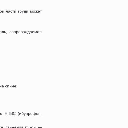
ой части груди может
оль, сопровождаемая
на спине;
но НПВС (ибупрофен,
тке движения рукой —