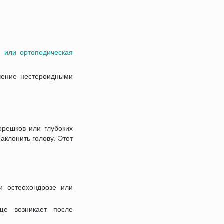
 или ортопедическая
ечение нестероидными
орешков или глубоких
аклонить голову. Этот
 остеохондрозе или
е возникает после