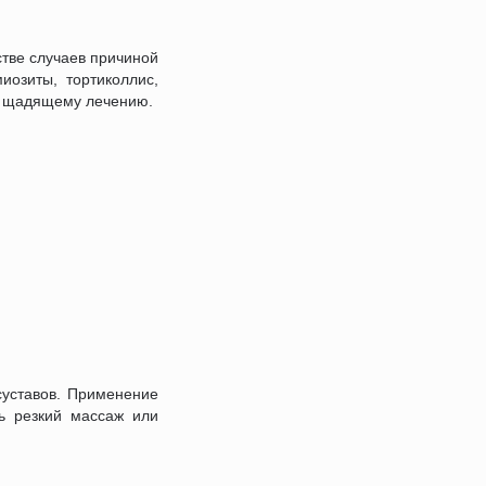
тве случаев причиной
озиты, тортиколлис,
ся щадящему лечению.
суставов. Применение
ть резкий массаж или