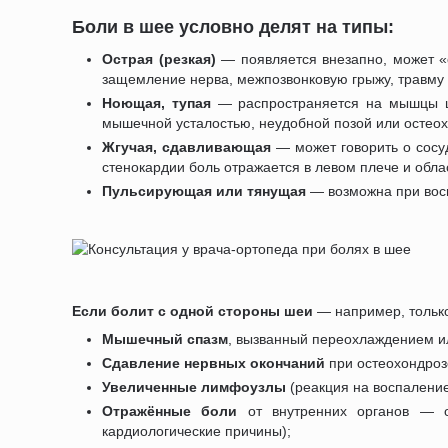
Боли в шее условно делят на типы:
Острая (резкая)
— появляется внезапно, может «с
защемление нерва, межпозвонковую грыжу, травму 
Ноющая, тупая
— распространяется на мышцы ше
мышечной усталостью, неудобной позой или остео
Жгучая, сдавливающая
— может говорить о сосу
стенокардии боль отражается в левом плече и обла
Пульсирующая или тянущая
— возможна при вос
Если болит с одной стороны шеи
— например, только
Мышечный спазм
, вызванный переохлаждением и
Сдавление нервных окончаний
при остеохондроз
Увеличенные лимфоузлы
(реакция на воспаление
Отражённые боли
от внутренних органов — о
кардиологические причины);