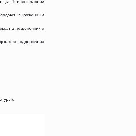
ышцы. При воспалении
бладают выраженным
има на позвоночник и
орта для поддержания
атуры).