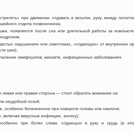
трелять» при движении, отдавать в затылок, руку, между лопаток
шейного отдела позвоночника;
и, появляется после сна или длительной работы за компьютер
хондрозом;
дистых нарушениях или симптомах, «отдающих» от внутренних ор
сти шеи);
палении лимфоузлов, миозите, инфекционных заболеваниях.
 левая или правая сторона — стоит обратить внимание на:
ли неудобной позой;
е, особенно болезненное при повороте головы или наклоне;
, включая вирусные инфекции, ангину);
собенно при болях слева, отдающих в руку и грудь (в это