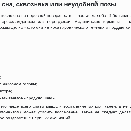
 сна, сквозняка или неудобной позы
после сна на неровной поверхности — частая жалоба. В большинс
переохлаждением или перегрузкой. Медицинские термины — ми
рожающе, но часто они не носят хронического течения и поддают
;
 с наклоном головы;
яторе;
 называемое «продуло шею».
это чаще всего спазм мышц и воспаление мягких тканей, а не 
мпонентом) может усилить воспаление. Также не следует дела
ое раздражение нервных окончаний.