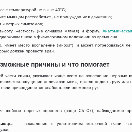
сс с температурой не выше 40°C;
ите мышцам расслабиться, не принуждая их к движению;
я и острых симптомов;
ысоту, жёсткость (не слишком мягкая) и форму.
Анатомическая
ддерживает шею в физиологичном положении во время сна.
о, имеет место воспаление (миозит), и может потребоваться л
орых должен провести врач.
возможные причины и что помогает
й части спины, указывает чаще всего на вовлечение нервных к
оявляется ощущение «плечи застыли», тяжело поднять руку или н
 если присоединяется слабость или онемение рук.
 шейных нервных корешков (чаще C5–C7), наблюдаемое при
мышцы
— воспаление с уплотнением мышечной ткани, чащ
узки;