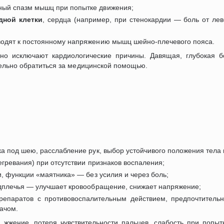
ый спазм мышц при попытке движения;
дной клетки
, сердца (например, при стенокардии — боль от лев
одят к постоянному напряжению мышц шейно-плечевого пояса.
но исключают кардиологические причины. Давящая, глубокая б
ельно обратиться за медицинской помощью.
 под шею, расслабление рук, выбор устойчивого положения тела 
гревания) при отсутствии признаков воспаления;
, функции «маятника» — без усилия и через боль;
дплечья — улучшает кровообращение, снижает напряжение;
епаратов с противовоспалительным действием, предпочтитель
рачом.
я жжение, потеря чувствительности пальцев, слабость при попы