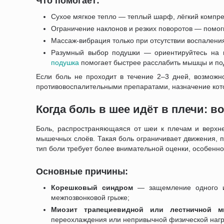
Что помогает:
Сухое мягкое тепло — теплый шарф, лёгкий компре
Ограничение наклонов и резких поворотов — помог
Массаж-вибрация только при отсутствии воспалени
Разумный выбор подушки — ориентируйтесь на в
подушка
помогает быстрее расслабить мышцы и по
Если боль не проходит в течение 2–3 дней, возможн
противовоспалительными препаратами, назначение кот
Когда боль в шее идёт в плечи: 
Боль, распространяющаяся от шеи к плечам и верхне
мышечных слоёв. Такая боль ограничивает движения, п
тип боли требует более внимательной оценки, особенно
Основные причины:
Корешковый синдром
— защемление одного из
межпозвонковой грыже;
Миозит трапециевидной или лестничной 
переохлаждения или непривычной физической нагр