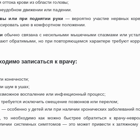
 оттока крови из области головы;
неудобном движении или падении.
овы или при поднятии руки
— вероятно участие нервных кор
иксировать шею в комфортном положении.
ки
обычно связана с несильными мышечными спазмами или устал
вают обратимыми, но при повторяющемся характере требуют корр
одимо записаться к врачу:
и конечности;
ли шум в ушах;
озможное воспаление или инфекционный процесс;
 требуется исключить смещение позвонков или перелом;
 — особенно у детей или при наличии хронических заболеваний по
, то необходимо как можно быстрее обратиться к врачу-неврол
личии системных симптомов — это может привести к затяжному