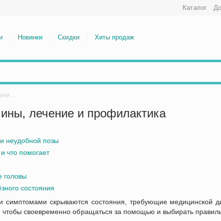
Каталог
До
и
Новинки
Скидки
Хиты продаж
Что делать, если болит шея: причины, лечение и профилактика
чины, лечение и профилактика
ли неудобной позы
 и что помогает
е головы
ёзного состояния
ми симптомами скрываются состояния, требующие медицинской ди
 чтобы своевременно обращаться за помощью и выбирать правиль