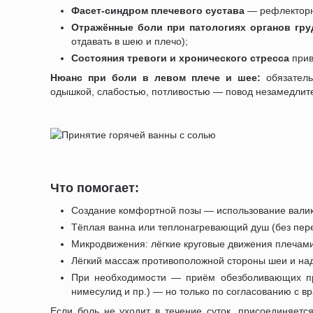
Фасет-синдром плечевого сустава
— рефлекторн
Отражённые боли при патологиях органов гру
отдавать в шею и плечо);
Состояния тревоги и хронического стресса
прив
Нюанс при боли в левом плече и шее:
обязатель
одышкой, слабостью, потливостью — повод незамедлит
Что помогает:
Создание комфортной позы — использование валика
Тёплая ванна или теплонагревающий душ (без пере
Микродвижения: лёгкие круговые движения плечами
Лёгкий массаж противоположной стороны шеи и на
При необходимости — приём обезболивающих пр
нимесулид и пр.) — но только по согласованию с в
Если боль не уходит в течение суток, присоединяетс