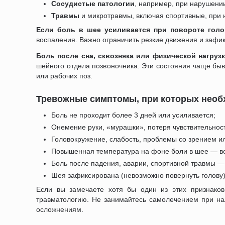
Сосудистые патологии
, например, при нарушении
Травмы
и микротравмы, включая спортивные, при 
Если боль в шее усиливается при повороте гол
воспаления. Важно ограничить резкие движения и заф
Боль после сна, сквозняка или физической нагруз
шейного отдела позвоночника. Эти состояния чаще бы
или рабочих поз.
Тревожные симптомы, при которых необх
Боль не проходит более 3 дней или усиливается;
Онемение руки, «мурашки», потеря чувствительност
Головокружение, слабость, проблемы со зрением и
Повышенная температура на фоне боли в шее — в
Боль после падения, аварии, спортивной травмы —
Шея зафиксирована (невозможно повернуть голову)
Если вы замечаете хотя бы один из этих признаков
травматологию. Не занимайтесь самолечением при на
осложнениям.