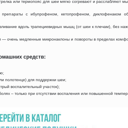
 грелка или термопояс для шеи мягко согревают и расслабляют м
: препараты с ибупрофеном, кетопрофеном, диклофенаком о
авливание вдоль трапециевидных мышц (от шеи к плечам), без наж
оли — очень медленные микронаклоны и повороты в пределах комф
омашних средств:
ю;
ли полотенце) для поддержки шеи;
стрый воспалительный участок);
олях – только при отсутствии воспаления или повышенной темпер