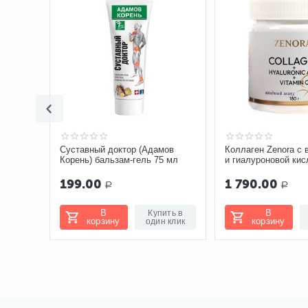
Суставный доктор (Адамов
Коллаген Zenora с
Корень) бальзам-гель 75 мл
и гиалуроновой кис
«Ягодный микс»
199.00
1 790.00
Р
Р
В
В
Купить в
корзину
корзину
один клик