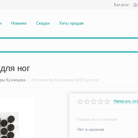
Каталог
До
и
Новинки
Скидки
Хиты продаж
для ног
ры Кузнецова
/
Аппликатор Кузнецова №54 для ног
Написать от
Товара нет в наличии
Нет в наличии