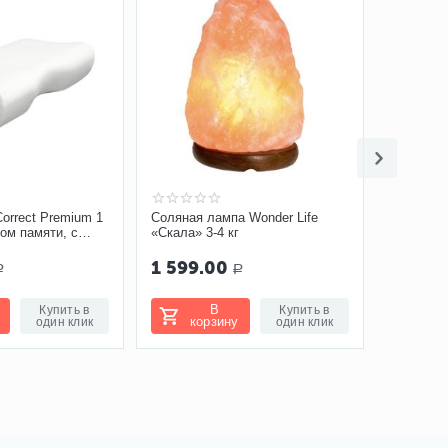
orrect Premium 1
Соляная лампа Wonder Life
ом памяти, с
«Скала» 3-4 кг
плечо
1 599.00
Р
Р
В
Купить в
Купить в
корзину
один клик
один клик