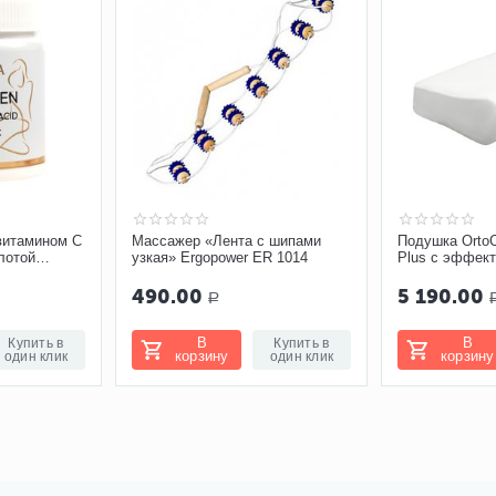
 витамином С
Массажер «Лента с шипами
Подушка OrtoC
лотой
узкая» Ergopower ER 1014
Plus с эффект
выемкой под 
490.00
5 190.00
Р
В
В
Купить в
Купить в
корзину
корзину
один клик
один клик