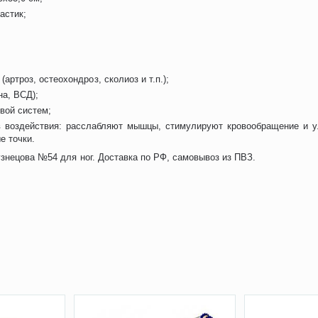
астик;
артроз, остеохондроз, сколиоз и т.п.);
на, ВСД);
вой систем;
в воздействия: расслабляют мышцы, стимулируют кровообращение и ул
е точки.
знецова №54 для ног. Доставка по РФ, самовывоз из ПВЗ.