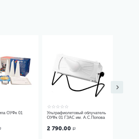
Ортопеди
шею «Дет
5 500
мпа ОУФк 01
Ультрафиолетовый облучатель
ОУФк 01 ГЗАС им. А.С.Попова
2 790.00
Р
Р
ко