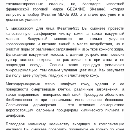
специализированных салонах, но, благодаря известной
французской торговой марке GEZANNE (Жезанн), которая
выпустила прибор Жезатон MD-3a 933, это стало доступно и в
домашних условиях.
С массажером для лица Жезатон-933 Вы сможете провести
качественную сапфировую чистку кожи, а также вакуумный
массаж. Вакуумный массажер не только улучшит
кровообращение и питание тканей в месте воздействия, но и
очистит поры от различных загрязнений и избытков кожного жира.
Деликатный вакуумный массаж с данный устройством повысит
тургор кожного покрова, не растягивая его при этом и не
повреждая сосуды. Сеансы таких процедур усиливают
микроциркуляцию, тем самым улучшая цвет лица. Как результат
Вы получаете упругую, гладкую и эластичную кожу.
Микродермабразия мягко шлифует кожу, удаляя с ее
поверхности омертвевшие клетки, различные загрязнения, а
также выравнивает поверхностный слой. Процедура абсолютно
безболезненна и при правильном использовании безопасна.
Сапфировая дермабразия – это отличная альтернатива
дорогостоящим салонным процедурам химического пилинга и
шлифовки.
Благодаря большому количеству входящих в комплектацию
накладок Вы сможете проводить процедуры не только по коже