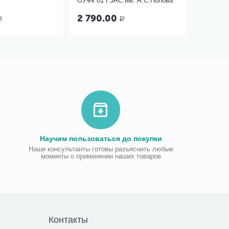
ОУФк 01 ГЗАС им. А.С.Попова
2 790.00
Р
Р
Научим пользоваться до покупки
Наши консультанты готовы разъяснить любые
моменты о применении наших товаров
Виброаку
«Витафо
7 300.00
7 290
Контакты