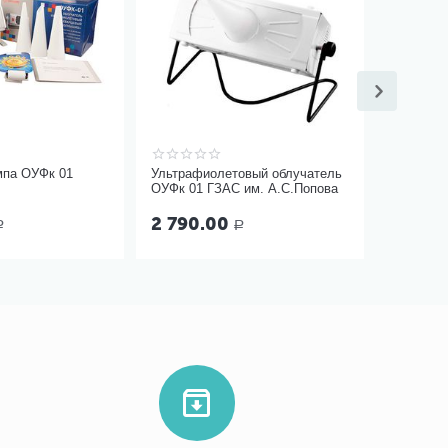
мпа ОУФк 01
Ультрафиолетовый облучатель
ОУФк 01 ГЗАС им. А.С.Попова
2 790.00
Р
Р