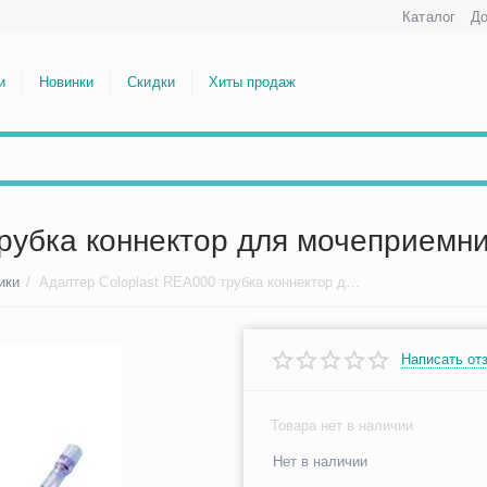
Каталог
До
и
Новинки
Скидки
Хиты продаж
трубка коннектор для мочеприемн
ики
/
Адаптер Coloplast REA000 трубка коннектор для мочеприемника
Написать от
Товара нет в наличии
Нет в наличии