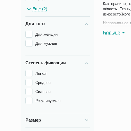
Как правило, 
Стопа
Еще (2)
область. Ткан
износостойкого
Шея
Неправильное 
Для кого
развитию хрони
Больше
недугам: скол
Для женщин
Благодаря ему 
Для мужчин
Благодаря спец
расположения, 
При получении
Степень фиксации
задаются вопро
информации мо
Легкая
положении сидя
Средняя
Основные 
Сильная
Грыжевые 
Регулируемая
грыжа не 
детей. Пр
Для устра
Размер
отвисания
предпочит