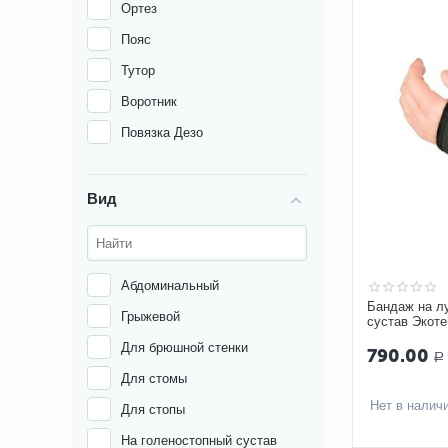
Ортез
Пояс
Тутор
Воротник
Повязка Дезо
Вид
Абдоминальный
Бандаж на л
Грыжевой
сустав Экот
разъемный
Для брюшной стенки
790.00
Р
Для стомы
Нет в налич
Для стопы
На голеностопный сустав