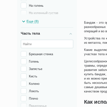
На голень
На коленный сустав
На локтевой сустав
Еще (8)
Бандаж - это о
разнообразных
На лучезапястный сустав
операций и во 
Часть тела
На нижние конечности
Устройства по 
На плечевой сустав
из металла, по
Какие выделяю
На шейный отдел
Брюшная стенка
участках тела 
Послеоперационный
Целесообразно
Голень
При эпикондилите
травмы, опред
Запястье
развития забол
Противорадикулитный
купить бандаж,
Кисть
и их можно при
быть несколько
Колено
самые дешевые
Локоть
качеством прод
Плечо
Как исп
Предплечье