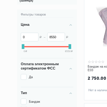
(Шанца)
Фильтры товаров
Цена
–
Р
Р
0
8550
Р
Р
Оплата электронным
Бандаж на к
сертификатом ФСС
E03
Да
2 750.00
Нет в налич
Тип
Бандаж