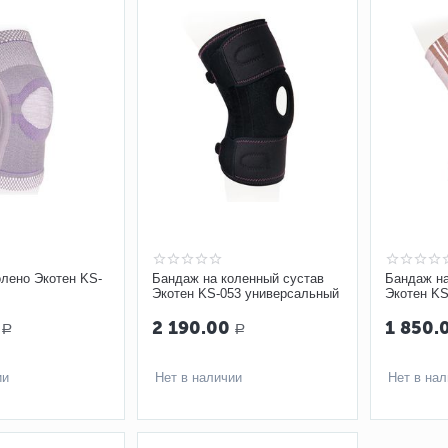
олено Экотен KS-
Бандаж на коленный сустав
Бандаж на
Экотен KS-053 универсальный
Экотен KS
2 190.00
1 850.
Р
Р
ии
Нет в наличии
Нет в на