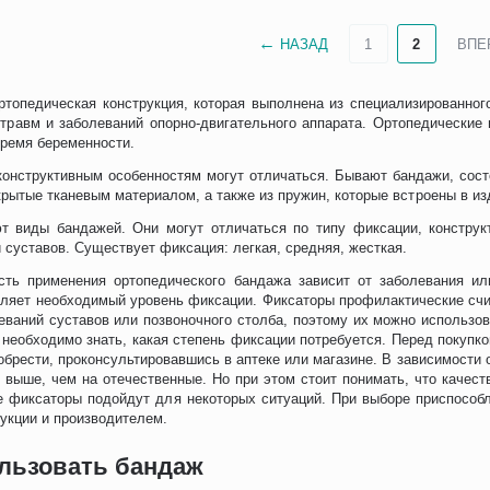
НАЗАД
1
2
ВПЕ
ртопедическая конструкция, которая выполнена из специализированно
 травм и заболеваний опорно-двигательного аппарата. Ортопедические
время беременности.
конструктивным особенностям могут отличаться. Бывают бандажи, сост
крытые тканевым материалом, а также из пружин, которые встроены в из
т виды бандажей. Они могут отличаться по типу фиксации, констру
и суставов. Существует фиксация: легкая, средняя, жесткая.
сть применения ортопедического бандажа зависит от заболевания ил
еляет необходимый уровень фиксации. Фиксаторы профилактические сч
еваний суставов или позвоночного столба, поэтому их можно использов
 необходимо знать, какая степень фиксации потребуется. Перед покупко
обрести, проконсультировавшись в аптеке или магазине. В зависимости
 выше, чем на отечественные. Но при этом стоит понимать, что качест
 фиксаторы подойдут для некоторых ситуаций. При выборе приспособле
укции и производителем.
ользовать бандаж