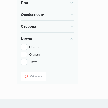
Для предо
Пол
бандажи.
При травм
Особенности
фиксация 
дилемма р
Бандажи н
Сторона
Предлагаем ку
Самовывоз из 
Бренд
Orliman
Ortmann
Экотен
Сбросить