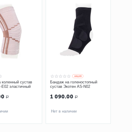
AКЦИЯ
 коленный сустав
Бандаж на голеностопный
-E02 эластичный
сустав Экотен AS-N02
00
1 090.00
Р
Р
личии
Нет в наличии