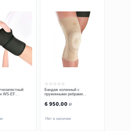
учезапястный
Бандаж коленный с
ен WS-EF
пружинными ребрами
жесткости Orliman 8104
6 950.00
Р
ии
Нет в наличии